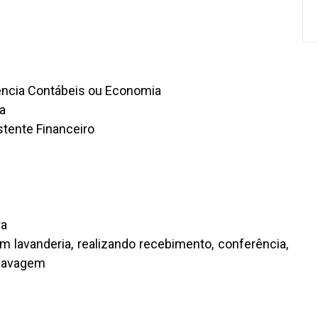
ência Contábeis ou Economia
a
stente Financeiro
ra
 lavanderia, realizando recebimento, conferência,
 lavagem